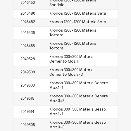
Kronos 1200×1200 Materia
2046450
Sandalo
2046480
Kronos 1200×1200 Materia Seta
2046482
Kronos 1200×1200 Materia Seta
Kronos 1200×1200 Materia
2046436
Tortora
Kronos 1200×1200 Materia
2046465
Tortora
Kronos 300×300 Materia
2049528
Cemento Moz.1×1
Kronos 300×300 Materia
2049508
Cemento Moz.3×3
Kronos 300×300 Materia Cenere
2049503
Moz.1×1
Kronos 300×300 Materia Cenere
2049518
Moz.3×3
Kronos 300×300 Materia Gesso
2049514
Moz.1×1
Kronos 300×300 Materia Gesso
2049506
Moz.3×3