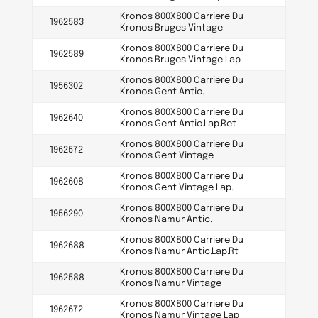
Kronos 800X800 Carriere Du
1962583
Kronos Bruges Vintage
Kronos 800X800 Carriere Du
1962589
Kronos Bruges Vintage Lap
Kronos 800X800 Carriere Du
1956302
Kronos Gent Antic.
Kronos 800X800 Carriere Du
1962640
Kronos Gent Antic.Lap.Ret
Kronos 800X800 Carriere Du
1962572
Kronos Gent Vintage
Kronos 800X800 Carriere Du
1962608
Kronos Gent Vintage Lap.
Kronos 800X800 Carriere Du
1956290
Kronos Namur Antic.
Kronos 800X800 Carriere Du
1962688
Kronos Namur Antic.Lap.Rt
Kronos 800X800 Carriere Du
1962588
Kronos Namur Vintage
Kronos 800X800 Carriere Du
1962672
Kronos Namur Vintage Lap