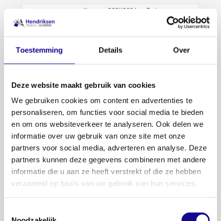
Kronos 800X800 Les Bois
2030617
Mogan.Versail.Dc
Kronos 800X800 Les Bois
1974660
Slav.Versail.Dec
Toestemming
Details
Over
Kronos 311X322 Metallique Brune
1974673
Mos.Hexa
Kronos 311X322 Metallique Lame
1974674
Deze website maakt gebruik van cookies
Mos.Hexa
We gebruiken cookies om content en advertenties te
2022844
Kronos 311X322 Metallique Noir
personaliseren, om functies voor social media te bieden
Kronos 600X1200 Metallique
1956280
Brune
en om ons websiteverkeer te analyseren. Ook delen we
informatie over uw gebruik van onze site met onze
Kronos 600X1200 Metallique
1956345
Brune
partners voor social media, adverteren en analyse. Deze
partners kunnen deze gegevens combineren met andere
Kronos 600X1200 Metallique
2022845
Carre Noir
informatie die u aan ze heeft verstrekt of die ze hebben
Kronos 600X1200 Metallique
verzameld op basis van uw gebruik van hun services.
2022842
Celtiq.Brune
Kronos 600X1200 Metallique
2022841
Toestemmingsselectie
Etnique Brune
Noodzakelijk