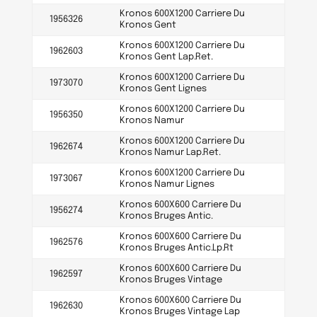
Kronos 600X1200 Carriere Du
1956326
Kronos Gent
Kronos 600X1200 Carriere Du
1962603
Kronos Gent Lap.Ret.
Kronos 600X1200 Carriere Du
1973070
Kronos Gent Lignes
Kronos 600X1200 Carriere Du
1956350
Kronos Namur
Kronos 600X1200 Carriere Du
1962674
Kronos Namur Lap.Ret.
Kronos 600X1200 Carriere Du
1973067
Kronos Namur Lignes
Kronos 600X600 Carriere Du
1956274
Kronos Bruges Antic.
Kronos 600X600 Carriere Du
1962576
Kronos Bruges Antic.Lp.Rt
Kronos 600X600 Carriere Du
1962597
Kronos Bruges Vintage
Kronos 600X600 Carriere Du
1962630
Kronos Bruges Vintage Lap