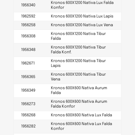
Kronos 600X1200 Nativa Lux Falda
1956340
Konfor
1962592
Kronos 600X1200 Nativa Lux Lapis
1956258
Kronos 600X1200 Nativa Lux Vena
Kronos 600X1200 Nativa Tibur
1956308
Falda
Kronos 600X1200 Nativa Tibur
1956348
Falda Konf.
Kronos 600X1200 Nativa Tibur
1962671
Lapis
Kronos 600X1200 Nativa Tibur
1956365
Vena
Kronos 600X600 Nativa Aurum
1956349
Falda
Kronos 600X600 Nativa Aurum
1956273
Falda Konfor
1956268
Kronos 600X600 Nativa Lux Falda
Kronos 600X600 Nativa Lux Falda
1956282
Konfor