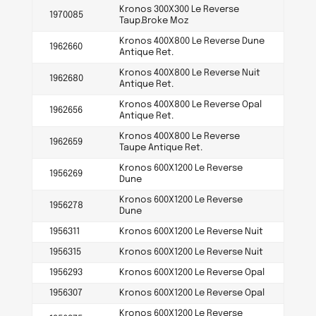
Kronos 300X300 Le Reverse
1970085
Taup.Broke Moz
Kronos 400X800 Le Reverse Dune
1962660
Antique Ret.
Kronos 400X800 Le Reverse Nuit
1962680
Antique Ret.
Kronos 400X800 Le Reverse Opal
1962656
Antique Ret.
Kronos 400X800 Le Reverse
1962659
Taupe Antique Ret.
Kronos 600X1200 Le Reverse
1956269
Dune
Kronos 600X1200 Le Reverse
1956278
Dune
1956311
Kronos 600X1200 Le Reverse Nuit
1956315
Kronos 600X1200 Le Reverse Nuit
1956293
Kronos 600X1200 Le Reverse Opal
1956307
Kronos 600X1200 Le Reverse Opal
Kronos 600X1200 Le Reverse