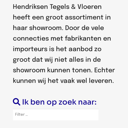
Hendriksen Tegels & Vloeren
heeft een groot assortiment in
haar showroom. Door de vele
connecties met fabrikanten en
importeurs is het aanbod zo
groot dat wij niet alles in de
showroom kunnen tonen. Echter
kunnen wij het vaak wel leveren.
Ik ben op zoek naar: