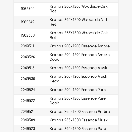
Kronos 200X1200 Woodside Oak
1962599
Ret.
Kronos 265X1800 Woodside Nut
1962642
Ret.
Kronos 265X1800 Woodside Oak
1962580
Ret.
2049511
Kronos 200×1200 Essence Ambre
Kronos 200×1200 Essence Ambre
2049526
Deck
2049515
Kronos 200×1200 Essence Musk
Kronos 200×1200 Essence Musk
2049530
Deck
2049524
Kronos 200×1200 Essence Pure
Kronos 200×1200 Essence Pure
2049522
Deck
2049521
Kronos 265×1800 Essence Ambre
2049509
Kronos 265×1800 Essence Musk
2049523
Kronos 265×1800 Essence Pure