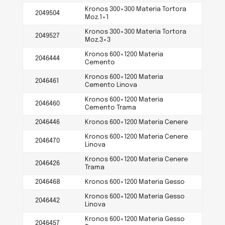
Kronos 300×300 Materia Tortora
2049504
Moz.1×1
Kronos 300×300 Materia Tortora
2049527
Moz.3×3
Kronos 600×1200 Materia
2046444
Cemento
Kronos 600×1200 Materia
2046461
Cemento Linova
Kronos 600×1200 Materia
2046460
Cemento Trama
2046446
Kronos 600×1200 Materia Cenere
Kronos 600×1200 Materia Cenere
2046470
Linova
Kronos 600×1200 Materia Cenere
2046426
Trama
2046468
Kronos 600×1200 Materia Gesso
Kronos 600×1200 Materia Gesso
2046442
Linova
Kronos 600×1200 Materia Gesso
2046457