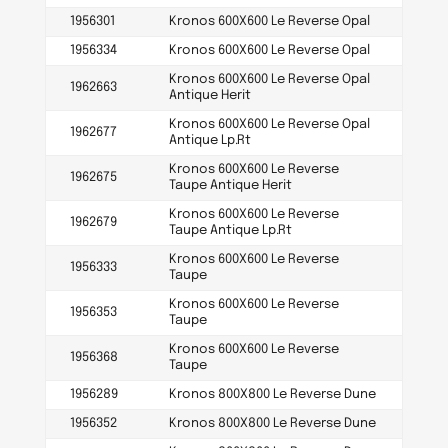
1956301
Kronos 600X600 Le Reverse Opal
1956334
Kronos 600X600 Le Reverse Opal
Kronos 600X600 Le Reverse Opal
1962663
Antique Herit
Kronos 600X600 Le Reverse Opal
1962677
Antique Lp.Rt
Kronos 600X600 Le Reverse
1962675
Taupe Antique Herit
Kronos 600X600 Le Reverse
1962679
Taupe Antique Lp.Rt
Kronos 600X600 Le Reverse
1956333
Taupe
Kronos 600X600 Le Reverse
1956353
Taupe
Kronos 600X600 Le Reverse
1956368
Taupe
1956289
Kronos 800X800 Le Reverse Dune
1956352
Kronos 800X800 Le Reverse Dune