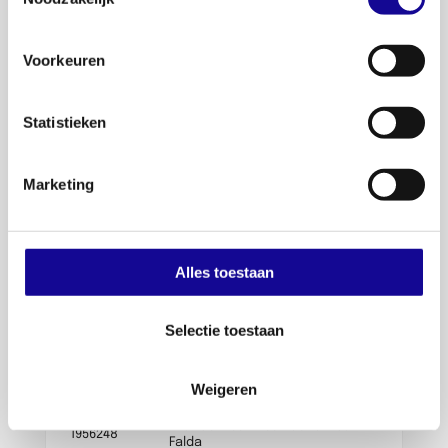
Kronos 600X1200 Metallique
1956267
Lame
Kronos 600X1200 Metallique
Voorkeuren
1956306
Lame
1956298
Kronos 600X1200 Metallique Noir
Statistieken
1956317
Kronos 600X1200 Metallique Noir
Kronos 600X1200 Metallique
2022840
Tranche Lame
Marketing
Kronos 800X800 Metallique
1962618
Brune Oxyde Rt
Kronos 800X800 Metallique Lame
1962638
Oxyde Ret
Alles toestaan
Kronos 800X800 Metallique Noir
1962650
Oxyde Ret
Selectie toestaan
Kronos 1200X1200 Nativa Aurum
1956309
Falda
Kronos 1200X1200 Nativa Lux
Weigeren
1956299
Falda
Kronos 1200X1200 Nativa Tibur
1956248
Falda