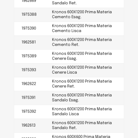
1962669
Sandalo Ret.
Kronos 600X1200 Prima Materia
1975388
Cemento Esag.
Kronos 600X1200 Prima Materia
1975390
Cemento Lisca
Kronos 600X1200 Prima Materia
1962581
Cemento Ret.
Kronos 600X1200 Prima Materia
1975389
Cenere Esag.
Kronos 600X1200 Prima Materia
1975393
Cenere Lisca
Kronos 600X1200 Prima Materia
1962622
Cenere Ret.
Kronos 600X1200 Prima Materia
1975391
Sandalo Esag.
Kronos 600X1200 Prima Materia
1975392
Sandalo Lisca
Kronos 600X1200 Prima Materia
1962613
Sandalo Ret.
Kronos 600X600 Prima Materia